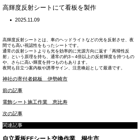
高輝度反射シートにて看板を製作
2025.11.09
高輝度反射シートとは、車のヘッドライトなどの光を反射させ、夜
間でも高い視認性をもったシートです。
通常の反射シートよりも光を効率的に光源方向に返す「再帰性反
射」という原理を持ち、通常の約3～4倍以上の反射輝度を持つもの
や、さらに高い輝度を持つものもあります。
夜間も目立つ案内板や誘導サイン、注意喚起として最適です。
神社の寄付者銘板 伊勢崎市
前の記事
電飾シート施工作業 恵比寿
次の記事
関連記事
自立看板FFシート交換作業 桐生市