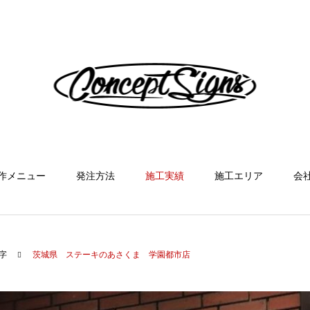
作メニュー
発注方法
施工実績
施工エリア
会
字
茨城県 ステーキのあさくま 学園都市店