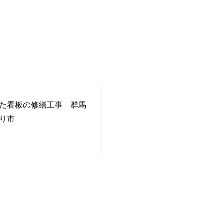
た看板の修繕工事 群馬
り市