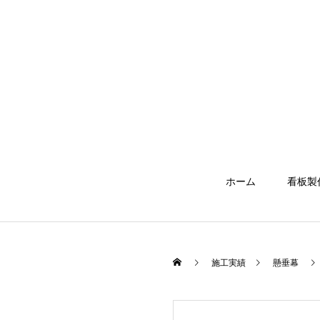
ホーム
看板製
施工実績
懸垂幕