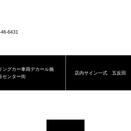
-46-6431
リングカー車両デカール施
店内サイン一式 五反田
谷センター街