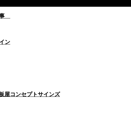
工事
イン