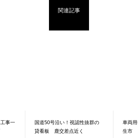
関連記事
板工事一
国道50号沿い！視認性抜群の
車両用
町
貸看板 鹿交差点近く
生市