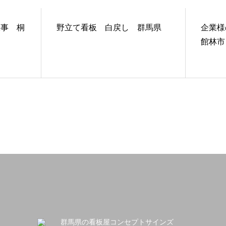
工事 桐
野立て看板 白戻し 群馬県
企業
館林市