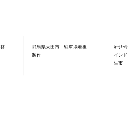
張替
群馬県太田市 駐車場看板
ｶｰｾ
製作
インド
生市