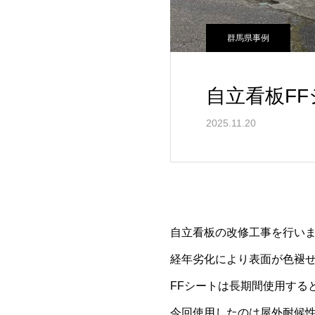
群馬県事例
自立看板F
2025.11.20
自立看板の改修工事を行い
経年劣化により表面が色褪
FFシートは長期間使用する
今回使用したのは屋外耐候性