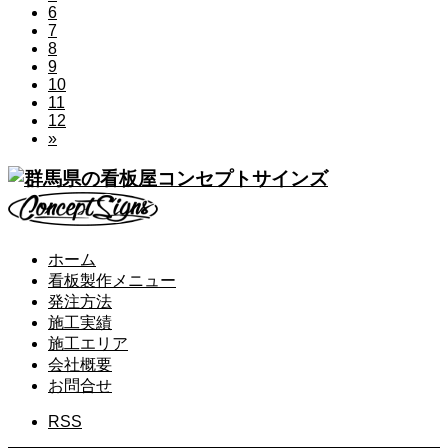
6
7
8
9
10
11
12
»
ホーム
看板製作メニュー
発注方法
施工実績
施工エリア
会社概要
お問合せ
RSS