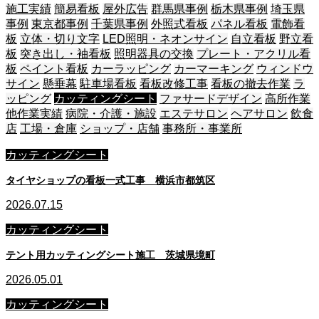
施工実績
簡易看板
屋外広告
群馬県事例
栃木県事例
埼玉県
事例
東京都事例
千葉県事例
外照式看板
パネル看板
電飾看
板
立体・切り文字
LED照明・ネオンサイン
自立看板
野立看
板
突き出し・袖看板
照明器具の交換
プレート・アクリル看
板
ペイント看板
カーラッピング
カーマーキング
ウィンドウ
サイン
懸垂幕
駐車場看板
看板改修工事
看板の撤去作業
ラ
ッピング
カッティングシート
ファサードデザイン
高所作業
他作業実績
病院・介護・施設
エステサロン
ヘアサロン
飲食
店
工場・倉庫
ショップ・店舗
事務所・事業所
カッティングシート
タイヤショップの看板一式工事 横浜市都筑区
2026.07.15
カッティングシート
テント用カッティングシート施工 茨城県境町
2026.05.01
カッティングシート