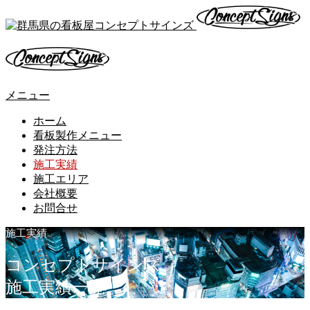
メニュー
ホーム
看板製作メニュー
発注方法
施工実績
施工エリア
会社概要
お問合せ
施工実績
コ
ン
セ
プ
ト
サ
イ
ン
ズ
施
工
実
績
一
覧