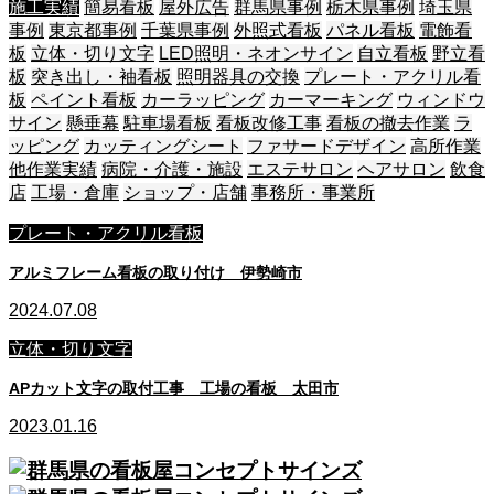
施工実績
簡易看板
屋外広告
群馬県事例
栃木県事例
埼玉県
事例
東京都事例
千葉県事例
外照式看板
パネル看板
電飾看
板
立体・切り文字
LED照明・ネオンサイン
自立看板
野立看
板
突き出し・袖看板
照明器具の交換
プレート・アクリル看
板
ペイント看板
カーラッピング
カーマーキング
ウィンドウ
サイン
懸垂幕
駐車場看板
看板改修工事
看板の撤去作業
ラ
ッピング
カッティングシート
ファサードデザイン
高所作業
他作業実績
病院・介護・施設
エステサロン
ヘアサロン
飲食
店
工場・倉庫
ショップ・店舗
事務所・事業所
プレート・アクリル看板
アルミフレーム看板の取り付け 伊勢崎市
2024.07.08
立体・切り文字
APカット文字の取付工事 工場の看板 太田市
2023.01.16