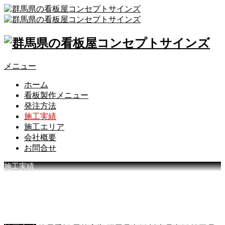
メニュー
ホーム
看板製作メニュー
発注方法
施工実績
施工エリア
会社概要
お問合せ
施工実績
コ
ン
セ
プ
ト
サ
イ
ン
ズ
施
工
実
績
一
覧