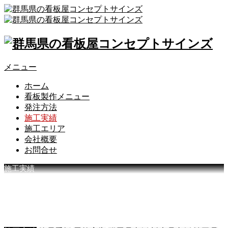
メニュー
ホーム
看板製作メニュー
発注方法
施工実績
施工エリア
会社概要
お問合せ
施工実績
コ
ン
セ
プ
ト
サ
イ
ン
ズ
施
工
実
績
一
覧