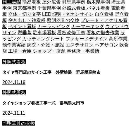
施工実績
簡易看板
屋外広告
群馬県事例
栃木県事例
埼玉県
事例
東京都事例
千葉県事例
外照式看板
パネル看板
電飾看
板
立体・切り文字
LED照明・ネオンサイン
自立看板
野立看
板
突き出し・袖看板
照明器具の交換
プレート・アクリル看
板
ペイント看板
カーラッピング
カーマーキング
ウィンドウ
サイン
懸垂幕
駐車場看板
看板改修工事
看板の撤去作業
ラ
ッピング
カッティングシート
ファサードデザイン
高所作業
他作業実績
病院・介護・施設
エステサロン
ヘアサロン
飲食
店
工場・倉庫
ショップ・店舗
事務所・事業所
外照式看板
タイヤ専門店のサイン工事 外壁塗装 群馬県高崎市
2024.11.19
外照式看板
タイヤショップ看板工事一式 群馬県太田市
2024.11.11
照明器具の交換