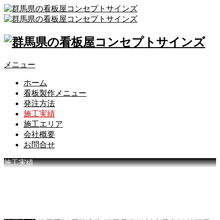
メニュー
ホーム
看板製作メニュー
発注方法
施工実績
施工エリア
会社概要
お問合せ
施工実績
コ
ン
セ
プ
ト
サ
イ
ン
ズ
施
工
実
績
一
覧