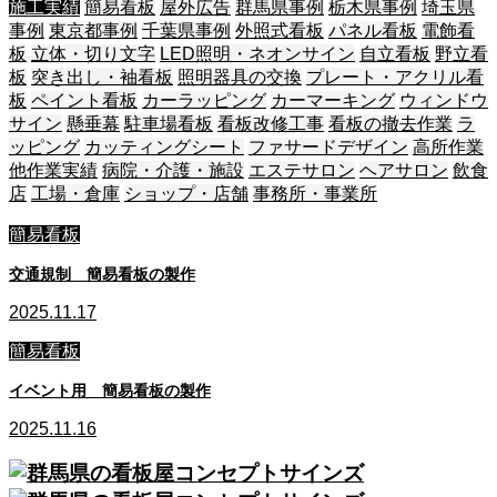
施工実績
簡易看板
屋外広告
群馬県事例
栃木県事例
埼玉県
事例
東京都事例
千葉県事例
外照式看板
パネル看板
電飾看
板
立体・切り文字
LED照明・ネオンサイン
自立看板
野立看
板
突き出し・袖看板
照明器具の交換
プレート・アクリル看
板
ペイント看板
カーラッピング
カーマーキング
ウィンドウ
サイン
懸垂幕
駐車場看板
看板改修工事
看板の撤去作業
ラ
ッピング
カッティングシート
ファサードデザイン
高所作業
他作業実績
病院・介護・施設
エステサロン
ヘアサロン
飲食
店
工場・倉庫
ショップ・店舗
事務所・事業所
簡易看板
交通規制 簡易看板の製作
2025.11.17
簡易看板
イベント用 簡易看板の製作
2025.11.16