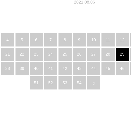
2021.08.06
4
5
6
7
8
9
10
11
12
21
22
23
24
25
26
27
28
29
38
39
40
41
42
43
44
45
46
51
52
53
54